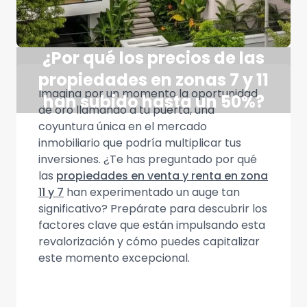
¿Por qué los precios de las
propiedades en zonas 7 y 11
Imagina por un momento la oportunidad
han subido hasta un 50%?
de oro llamando a tu puerta, una
coyuntura única en el mercado
inmobiliario que podría multiplicar tus
inversiones. ¿Te has preguntado por qué
las
propiedades en venta y renta en zona
11 y 7
han experimentado un auge tan
significativo? Prepárate para descubrir los
factores clave que están impulsando esta
revalorización y cómo puedes capitalizar
este momento excepcional.