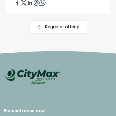
arrow_back
Regresar al blog
Encuentranos aquí