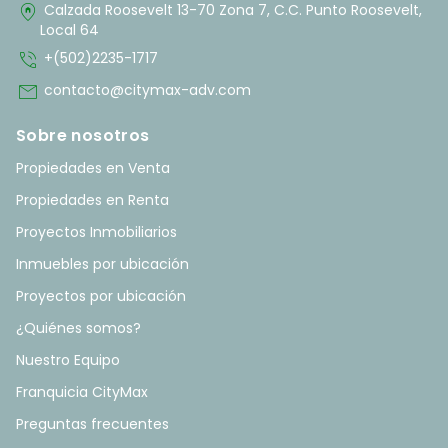
home_pin
Calzada Roosevelt 13-70 Zona 7, C.C. Punto Roosevelt,
Local 64
phone_in_talk
+(502)2235-1717
mail
contacto@citymax-adv.com
Sobre nosotros
Propiedades en Venta
Propiedades en Renta
Proyectos Inmobiliarios
Inmuebles por ubicación
Proyectos por ubicación
¿Quiénes somos?
Nuestro Equipo
Franquicia CityMax
Preguntas frecuentes