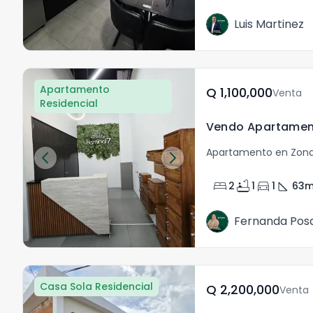
Luis Martinez
Apartamento
Q	1,100,000
Venta
Residencial
Apartamento en Zona
bed
bathtub
directions_car
square_foot
2
1
1
63
m
Fernanda Pos
Casa Sola Residencial
Q	2,200,000
Venta