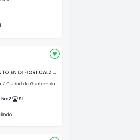
l
VENDO APARTAMENTO EN DI FIORI CALZ MATEO FLORES ZONA 7
 7 Ciudad de Guatemala
pets
.5
m2
Sì
lindo