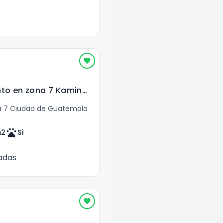
Vendo Apartamento en zona 7 Kaminal Juyu I
 7 Ciudad de Guatemala
pets
2
Sì
adas