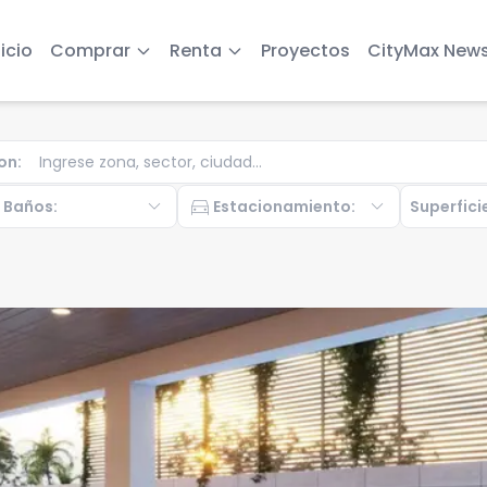
nicio
Comprar
Renta
Proyectos
CityMax New
on
:
b
expand_more
directions_car
expand_more
Baños
:
Estacionamiento
:
Superfici