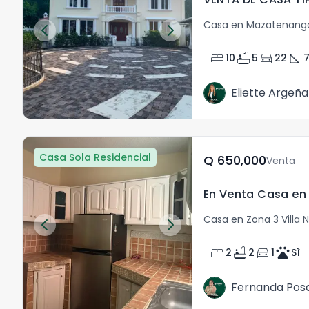
Casa en Mazatenang
bed
bathtub
directions_car
square_foot
10
5
22
Eliette Argeña
Casa Sola Residencial
Q	650,000
Venta
Casa en Zona 3 Villa 
bed
bathtub
directions_car
pets
2
2
1
Sì
Fernanda Pos