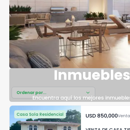
Inmuebles
Ordenar por...
Encuentra aquí los mejores inmuebles
Casa Sola Residencial
USD	850,000
Venta