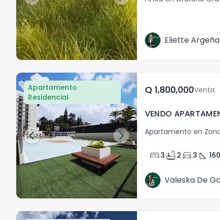
Eliette Argeña
Apartamento
Q	1,800,000
Venta
Residencial
Apartamento en Zona
bed
bathtub
directions_car
square_foot
3
2
3
160
Valeska De Ga