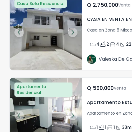
Casa Sola Residencial
Q	2,750,000
Venta
Casa en Zona 8 Mixc
bed
bathtub
directions_car
square_foot
4
2
4
22
Valeska De Ga
Apartamento
Q	590,000
Venta
Residencial
Apartamento en Zona
bed
bathtub
directions_car
square_foot
1
1
1
33
m