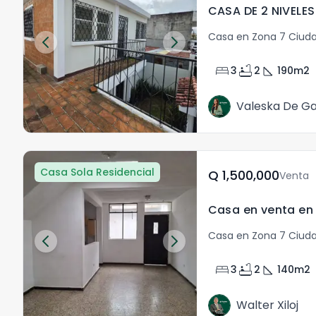
Casa en Zona 7 Ciud
bed
bathtub
square_foot
3
2
190
m2
Valeska De Ga
Casa Sola Residencial
Q	1,500,000
Venta
Casa en Zona 7 Ciud
bed
bathtub
square_foot
3
2
140
m2
Walter Xiloj