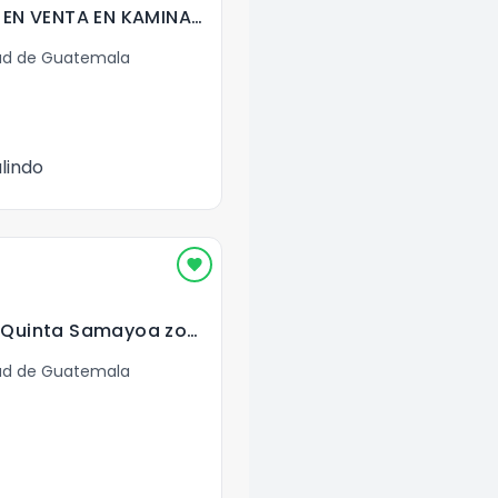
CASA DE 2 NIVELES EN VENTA EN KAMINAL JUYU II ZONA 7 GT
ad de Guatemala
lindo
Casa en venta en Quinta Samayoa zona 7
ad de Guatemala