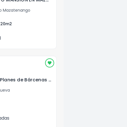
o Mazatenango
720
m2
l
En Venta Casa en Planes de Bárcenas Villa Nueva
Nueva
adas