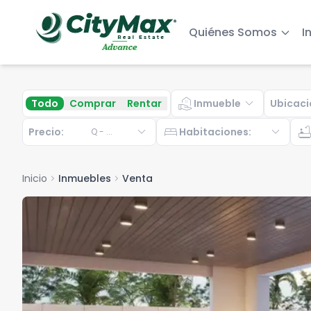
Quiénes Somos
I
real_estate_agent
expand_more
Todo
Comprar
Rentar
Inmueble
Ubicaci
expand_more
bed
expand_more
bathtu
Precio:
Habitaciones
:
Q
-
...
Inicio
chevron_right
Inmuebles
chevron_right
Venta