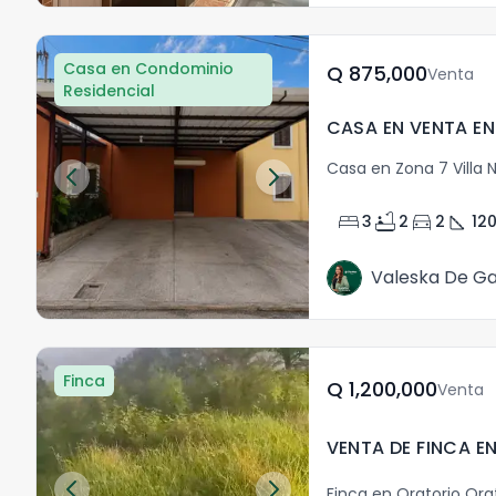
Casa en Condominio
Q	875,000
Venta
Residencial
Casa en Zona 7 Villa 
bed
bathtub
directions_car
square_foot
3
2
2
12
Valeska De Ga
Finca
Q	1,200,000
Venta
Finca en Oratorio Ora