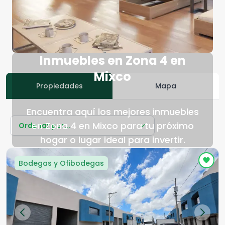
Inmuebles en Zona 4 en
Mixco
Propiedades
Mapa
Encuentra aquí los mejores inmuebles
en Zona 4 en Mixco para tu próximo
Ordenar por...
hogar o lugar ideal para invertir.
Bodegas y Ofibodegas