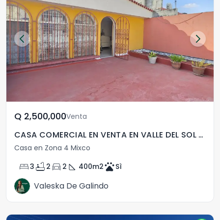
Q	2,500,000
Venta
CASA COMERCIAL EN VENTA EN VALLE DEL SOL ZONA 4 MIXCO
Casa en Zona 4 Mixco
bed
bathtub
directions_car
square_foot
pets
3
2
2
400
m2
Sì
Valeska De Galindo