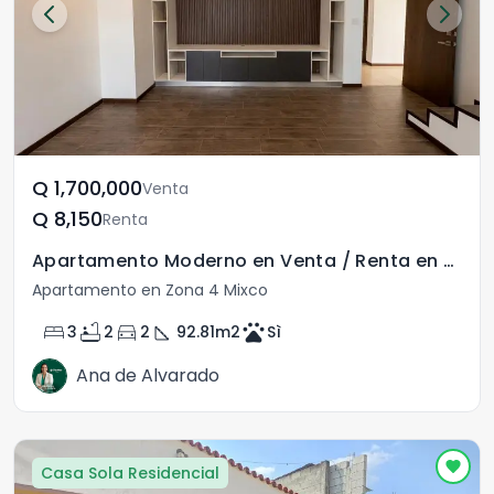
Q	1,700,000
Venta
Q	8,150
Renta
Apartamento Moderno en Venta / Renta en Nuvó Naranjo
Apartamento en Zona 4 Mixco
bed
bathtub
directions_car
square_foot
pets
3
2
2
92.81
m2
Sì
Ana de Alvarado
Casa Sola Residencial