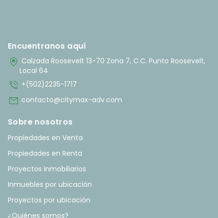
Encuentranos aquí
home_pin
Calzada Roosevelt 13-70 Zona 7, C.C. Punto Roosevelt,
Local 64
phone_in_talk
+(502)2235-1717
mail
contacto@citymax-adv.com
Sobre nosotros
Propiedades en Venta
Propiedades en Renta
Proyectos Inmobiliarios
Inmuebles por ubicación
Proyectos por ubicación
¿Quiénes somos?