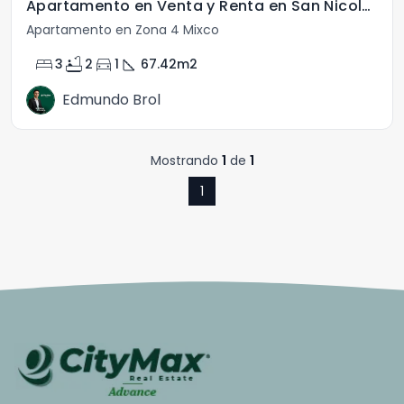
Apartamento en Venta y Renta en San Nicolas del Bosque
Apartamento en Zona 4 Mixco
bed
bathtub
directions_car
square_foot
3
2
1
67.42
m2
Edmundo Brol
Mostrando
1
de
1
1