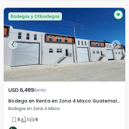
Bodegas y Ofibodegas
USD	6,489
Renta
Bodega en Renta en Zona 4 Mixco Guatemala LAS TUNAS
Bodegas en Zona 4 Mixco
door_front
bathtub
directions_car
5
1
6