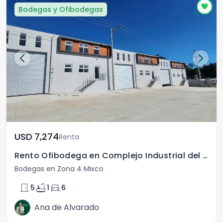
Bodegas y Ofibodegas
USD	7,274
Renta
Rento Ofibodega en Complejo Industrial del Naranjo
Bodegas en Zona 4 Mixco
door_front
bathtub
directions_car
5
1
6
Ana de Alvarado