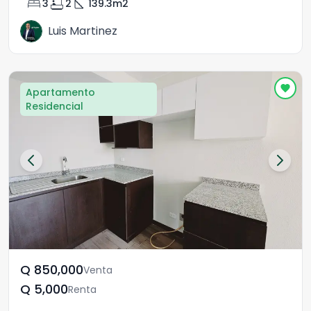
bed
bathtub
square_foot
3
2
139.3
m2
Luis Martinez
Apartamento
Residencial
Q	850,000
Venta
Q	5,000
Renta