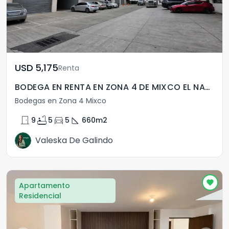
USD	5,175
Renta
BODEGA EN RENTA EN ZONA 4 DE MIXCO EL NARANJO
Bodegas en Zona 4 Mixco
door_front
bathtub
directions_car
square_foot
9
5
5
660
m2
Valeska De Galindo
Apartamento
Residencial