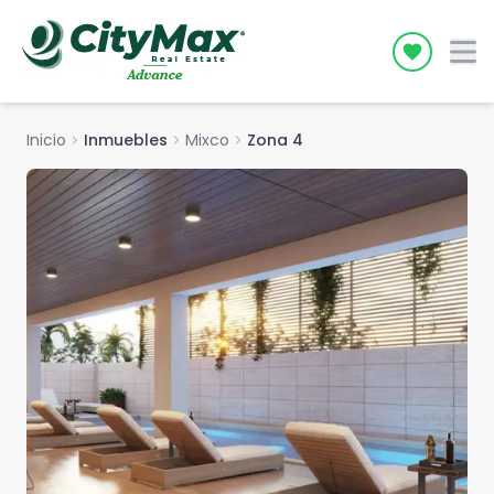
Icon desc
Inicio
chevron_right
Inmuebles
chevron_right
Mixco
chevron_right
Zona 4