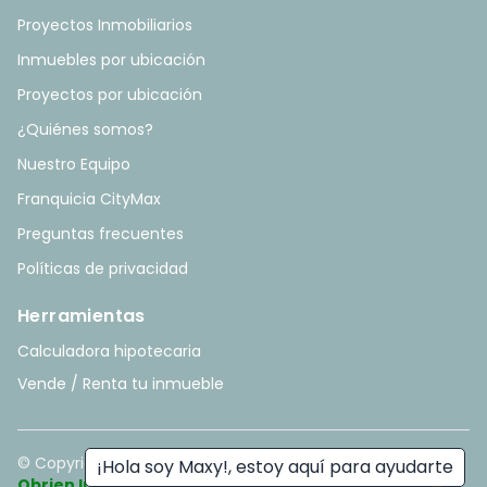
Proyectos Inmobiliarios
Inmuebles por ubicación
Proyectos por ubicación
¿Quiénes somos?
Nuestro Equipo
Franquicia CityMax
Preguntas frecuentes
Políticas de privacidad
Herramientas
Calculadora hipotecaria
Vende / Renta tu inmueble
© Copyright
2026
. All rights reserved. - Hecho con ❤️ por
¡Hola soy Maxy!, estoy aquí para ayudarte
Obrien Inmobiliario
.