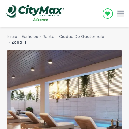
Icon desc
Inicio
chevron_right
Edificios
chevron_right
Renta
chevron_right
Ciudad De Guatemala
chevron_right
Zona 11