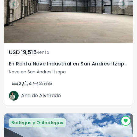
USD	19,515
Renta
En Renta Nave Industrial en San Andres Itzapa Chimal
Nave en San Andres Itzapa
bed
bathtub
directions_car
motorcycle
2
4
2
5
Ana de Alvarado
Bodegas y Ofibodegas