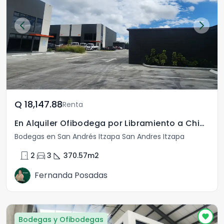
Q	18,147.88
Renta
En Alquiler Ofibodega por Libramiento a Chimaltenango
Bodegas en San Andrés Itzapa San Andres Itzapa
door_front
directions_car
square_foot
2
3
370.57
m2
Fernanda Posadas
Bodegas y Ofibodegas