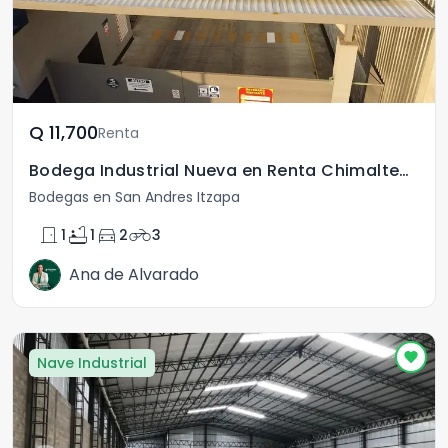
Q	11,700
Renta
Bodega Industrial Nueva en Renta Chimaltenango
Bodegas en San Andres Itzapa
door_front
bathtub
directions_car
motorcycle
1
1
2
3
Ana de Alvarado
Nave Industrial