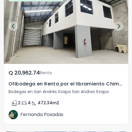
Q	20,962.74
Renta
Ofibodega en Renta por el libramiento Chimaltenango
Bodegas en San Andrés Itzapa San Andres Itzapa
bathtub
directions_car
square_foot
2
4
472.34
m2
Fernanda Posadas