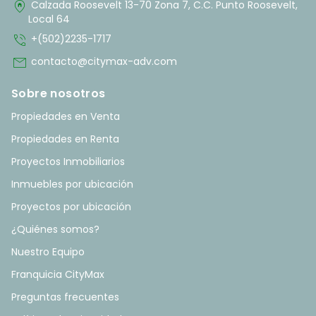
home_pin
Calzada Roosevelt 13-70 Zona 7, C.C. Punto Roosevelt,
Local 64
phone_in_talk
+(502)2235-1717
mail
contacto@citymax-adv.com
Sobre nosotros
Propiedades en Venta
Propiedades en Renta
Proyectos Inmobiliarios
Inmuebles por ubicación
Proyectos por ubicación
¿Quiénes somos?
Nuestro Equipo
Franquicia CityMax
Preguntas frecuentes