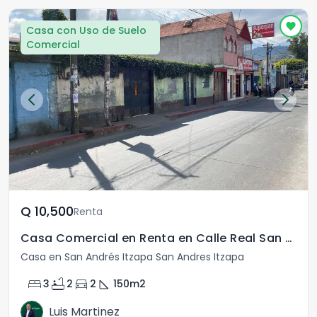
Casa con Uso de Suelo
Comercial
Q	10,500
Renta
Casa Comercial en Renta en Calle Real San Andrés Itzapa
Casa en San Andrés Itzapa San Andres Itzapa
bed
bathtub
directions_car
square_foot
3
2
2
150
m2
Luis Martinez