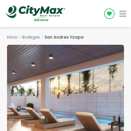
Icon desc
Inicio
chevron_right
Bodegas
chevron_right
San Andres Itzapa