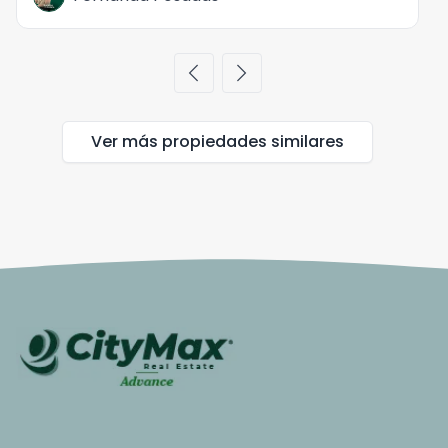
chevron_left
chevron_right
Ver más propiedades
similares