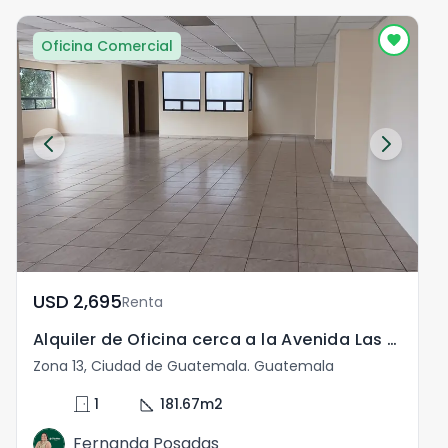
Oficina Comercial
USD	2,695
Renta
Alquiler de Oficina cerca a la Avenida Las Américas
Zona 13, Ciudad de Guatemala. Guatemala
door_front
square_foot
1
181.67
m2
Fernanda Posadas