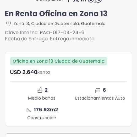
En Renta Oficina en Zona 13
location_on
Zona 13
,
Ciudad de Guatemala
,
Guatemala
Clave Interna:
PAO-017-04-24-6
Fecha de Entrega:
Entrega inmediata
Oficina en Zona 13 Ciudad de Guatemala
USD	2,640
Renta
faucet
directions_car
2
6
Medio baños
Estacionamientos Auto
square_foot
176.93
m2
Construcción