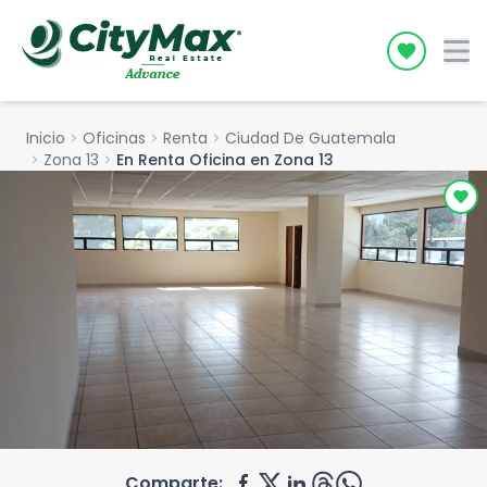
Icon desc
Inicio
chevron_right
Oficinas
chevron_right
Renta
chevron_right
Ciudad De Guatemala
chevron_right
Zona 13
chevron_right
En Renta Oficina en Zona 13
Comparte: