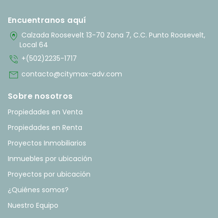
Encuentranos aquí
home_pin
Calzada Roosevelt 13-70 Zona 7, C.C. Punto Roosevelt,
Local 64
phone_in_talk
+(502)2235-1717
mail
contacto@citymax-adv.com
Sobre nosotros
Propiedades en Venta
Propiedades en Renta
Proyectos Inmobiliarios
Inmuebles por ubicación
Proyectos por ubicación
¿Quiénes somos?
Nuestro Equipo