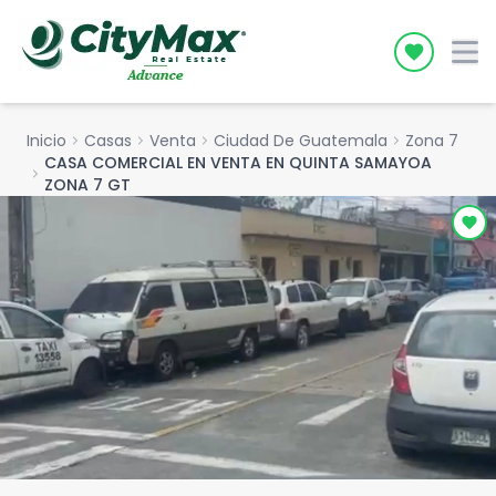
Icon desc
Inicio
chevron_right
Casas
chevron_right
Venta
chevron_right
Ciudad De Guatemala
chevron_right
Zona 7
CASA COMERCIAL EN VENTA EN QUINTA SAMAYOA
chevron_right
ZONA 7 GT