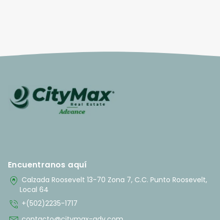
Encuentranos aquí
home_pin
Calzada Roosevelt 13-70 Zona 7, C.C. Punto Roosevelt,
Local 64
phone_in_talk
+(502)2235-1717
contacto@citymax-adv.com