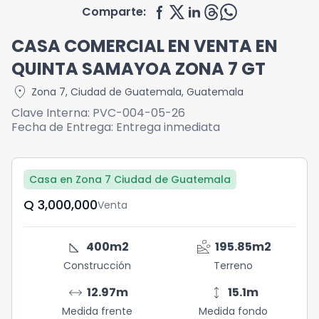
Comparte:
CASA COMERCIAL EN VENTA EN
QUINTA SAMAYOA ZONA 7 GT
location_on
Zona 7
,
Ciudad de Guatemala
,
Guatemala
Clave Interna:
PVC-004-05-26
Fecha de Entrega:
Entrega inmediata
Casa en Zona 7 Ciudad de Guatemala
Q	3,000,000
Venta
square_foot
landslide
400
m2
195.85
m2
Construcción
Terreno
arrow_range
height
12.97
m
15.1
m
Medida frente
Medida fondo