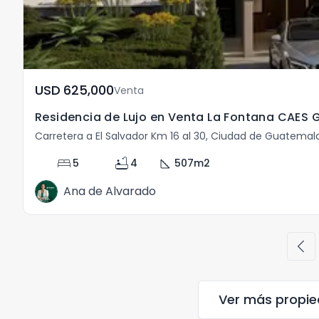
USD	625,000
Venta
Residencia de Lujo en Venta La Fontana CAES 
Carretera a El Salvador Km 16 al 30, Ciudad de Guatema
bed
bathtub
square_foot
5
4
507
m2
Ana de Alvarado
chevron_left
Ver más propi