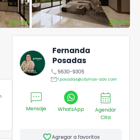
Fernanda
Posadas
call
5630-9305
email
f.posadas@citymax-adv.com
sms
calendar_month
n
Mensaje
WhatsApp
Agendar
Cita
favorite
Agregar a favoritos