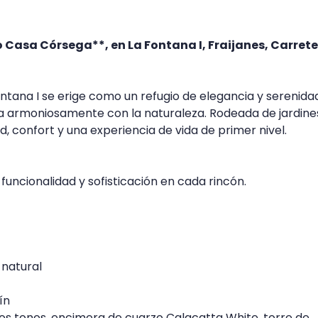
Casa Córsega**, en La Fontana I, Fraijanes, Carret
ontana I se erige como un refugio de elegancia y serenida
a armoniosamente con la naturaleza. Rodeada de jardine
d, confort y una experiencia de vida de primer nivel.
uncionalidad y sofisticación en cada rincón.
z natural
dín
dos tonos, encimera de cuarzo Calacatta White, torre de