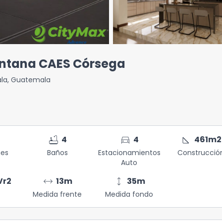
Fontana CAES Córsega
la
,
Guatemala
bathtub
directions_car
square_foot
4
4
461
m2
nes
Baños
Estacionamientos
Construcció
Auto
arrow_range
height
Vr2
13
m
35
m
Medida frente
Medida fondo