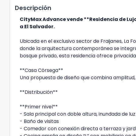
Descripción
CityMax Advance vende **Residencia de Lujo 
a El Salvador.
Ubicada en el exclusivo sector de Fraijanes, La F
donde la arquitectura contemporánea se integr
bosque privado, esta residencia ofrece privacida
**Casa Córsega**
Una propuesta de diseño que combina amplitud, f
**Distribución**
**Primer nivel**
- Sala principal con doble altura, inundada de lu
- Baño de visitas
- Comedor con conexión directa a terraza y jar
- Cocina amplia en diseño “L” con mobiliario en 