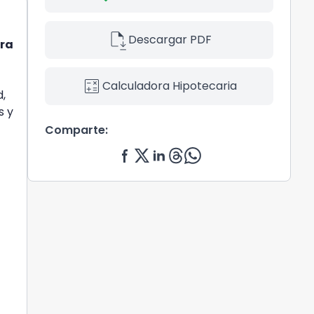
file_save
Descargar PDF
era
calculate
Calculadora Hipotecaria
d,
s y
Comparte: