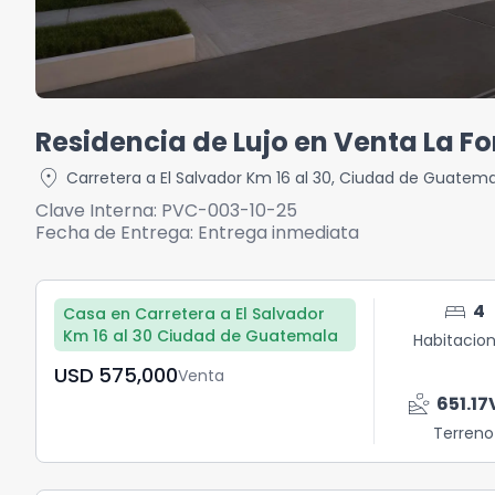
Residencia de Lujo en Venta La 
location_on
Carretera a El Salvador Km 16 al 30
,
Ciudad de Guatema
Clave Interna:
PVC-003-10-25
Fecha de Entrega:
Entrega inmediata
bed
4
Casa en Carretera a El Salvador
Km 16 al 30 Ciudad de Guatemala
Habitacio
USD	575,000
Venta
landslide
651.17
Terreno