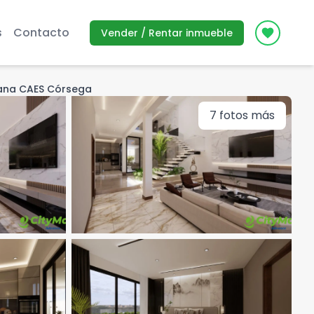
s
Contacto
Vender / Rentar inmueble
Icon des
tana CAES Córsega
7
fotos más