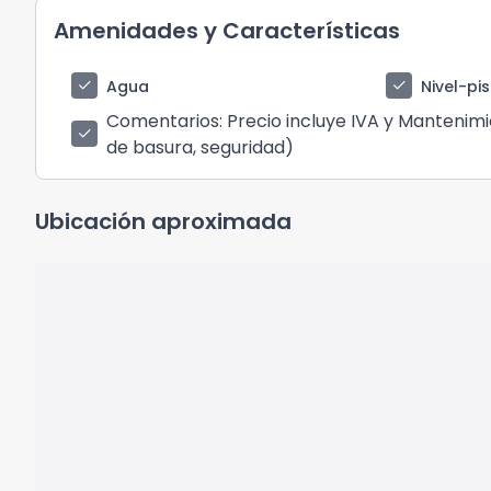
Amenidades y Características
check
check
Agua
Nivel-pi
Comentarios
: Precio incluye IVA y Manteni
check
de basura, seguridad)
Ubicación aproximada