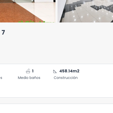
 7
faucet
square_foot
1
458.14
m2
es
Medio baños
Construcción