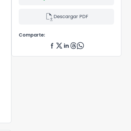
file_save
Descargar PDF
Comparte: