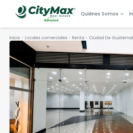
Quiénes Somos
I
Inicio
chevron_right
Locales comerciales
chevron_right
Renta
chevron_right
Ciudad De Guatema