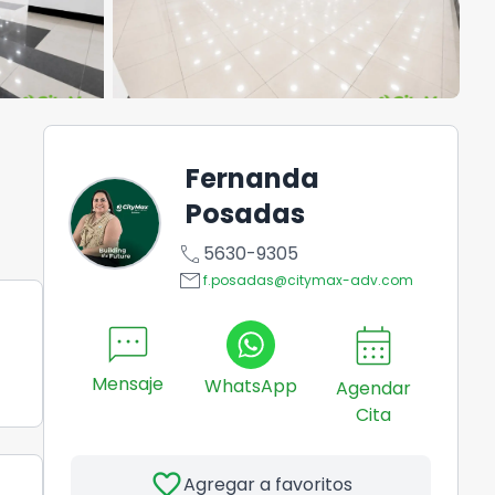
Fernanda
Posadas
call
5630-9305
email
f.posadas@citymax-adv.com
sms
calendar_month
Mensaje
WhatsApp
Agendar
Cita
favorite
Agregar a favoritos