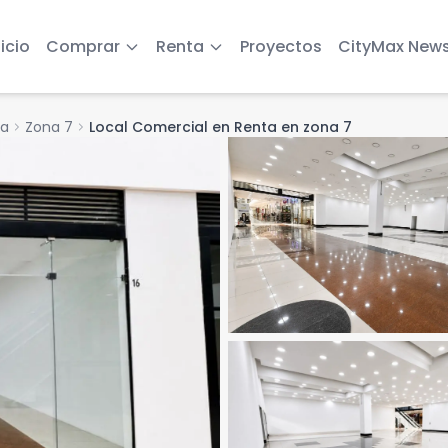
nicio
Comprar
Renta
Proyectos
CityMax New
la
chevron_right
Zona 7
chevron_right
Local Comercial en Renta en zona 7