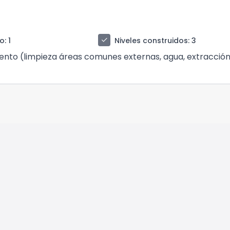
check
so
: 1
Niveles construidos
: 3
miento (limpieza áreas comunes externas, agua, extracció