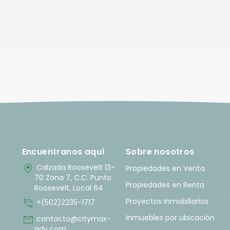
Encuentranos aquí
Sobre nosotros
home_pin
Calzada Roosevelt 13-
Propiedades en Venta
70 Zona 7, C.C. Punto
Propiedades en Renta
Roosevelt, Local 64
phone_in_talk
Proyectos Inmobiliarios
+(502)2235-1717
mail
Inmuebles por ubicación
contacto@citymax-
adv.com