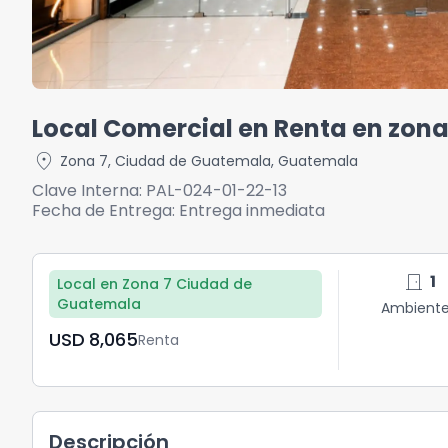
Local Comercial en Renta en zona
location_on
Zona 7
,
Ciudad de Guatemala
,
Guatemala
Clave Interna:
PAL-024-01-22-13
Fecha de Entrega:
Entrega inmediata
door_front
1
Local en Zona 7 Ciudad de
Guatemala
Ambient
USD	8,065
Renta
Descripción