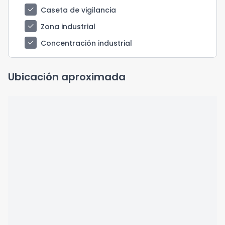
check
Caseta de vigilancia
check
Zona industrial
check
Concentración industrial
Ubicación aproximada