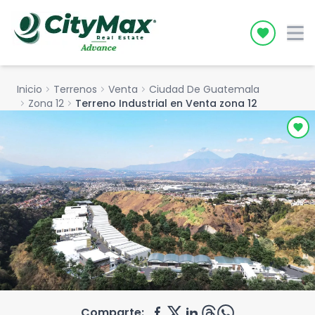
Icon desc
Inicio
chevron_right
Terrenos
chevron_right
Venta
chevron_right
Ciudad De Guatemala
chevron_right
Zona 12
chevron_right
Terreno Industrial en Venta zona 12
Comparte: