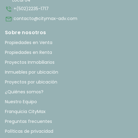
Local 64
phone_in_talk
+(502)2235-1717
mail
contacto@citymax-adv.com
Sobre nosotros
Propiedades en Venta
Propiedades en Renta
Proyectos Inmobiliarios
Inmuebles por ubicación
Proyectos por ubicación
¿Quiénes somos?
Nuestro Equipo
Franquicia CityMax
Preguntas frecuentes
Políticas de privacidad