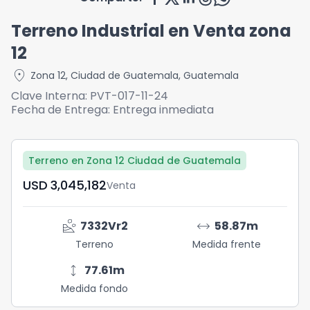
Terreno Industrial en Venta zona
12
location_on
Zona 12
,
Ciudad de Guatemala
,
Guatemala
Clave Interna:
PVT-017-11-24
Fecha de Entrega:
Entrega inmediata
Terreno en Zona 12 Ciudad de Guatemala
USD	3,045,182
Venta
landslide
arrow_range
7332
Vr2
58.87
m
Terreno
Medida frente
height
77.61
m
Medida fondo